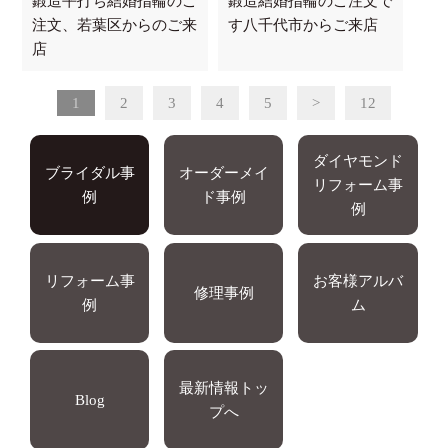
鍛造平打ち結婚指輪のご
鍛造結婚指輪のご注文で
注文、若葉区からのご来
す八千代市からご来店
店
1
2
3
4
5
>
12
ダイヤモンド
ブライダル事
オーダーメイ
リフォーム事
例
ド事例
例
リフォーム事
お客様アルバ
修理事例
例
ム
最新情報トッ
Blog
プへ