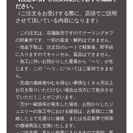
ださい。
（ご注文をお受けする際に、店頭でご説明
させて頂いている内容になります）
・この注文は、店舗販売ですのでクーリングオフ
の対象外です。一切の返金・解約はできません。
・地金下取は、注文日のレートで精算後、即手続
に入りますのでキャンセル、返品はできません。
・加工に伴いお預かりした重量から「ヘリ」が生
じます。この「ヘリ」についてはご返却できませ
ん。
・完成の連絡後やむを得ない事情なく６ヵ月以上
お引き取りいただけない場合は当方にて処分させ
ていただくことがございます。
・万が一破損等が発生した場合。お預かりしたジ
ュエリーの加工中における破損は、お客様にご連
絡した上で元通りに修復、または当店基準で同等
の価値商品と交換いたします。
・ご注文後、直ちに作業に入りますので原則、変