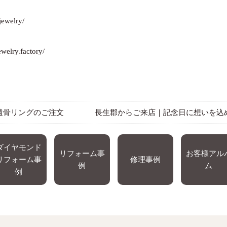
jewelry/
welry.factory/
遺骨リングのご注文
長生郡からご来店｜記念日に想いを込
ダイヤモンド
リフォーム事
お客様アル
リフォーム事
修理事例
例
ム
例