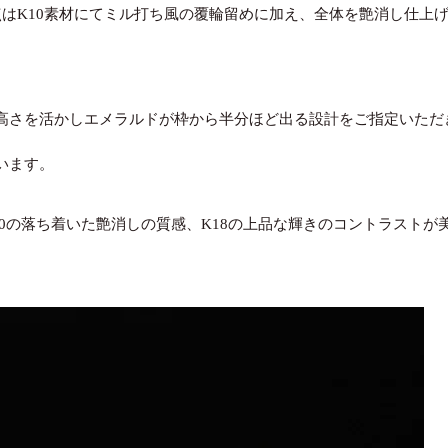
はK10素材にてミル打ち風の覆輪留めに加え、全体を艶消し仕上げ
高さを活かしエメラルドが枠から半分ほど出る設計をご指定いただ
います。
0の落ち着いた艶消しの質感、K18の上品な輝きのコントラストが