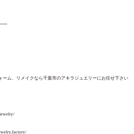
━━
ォーム、リメイクなら千葉市のアキラジュエリーにお任せ下さい
jewelry/
welry.factory/