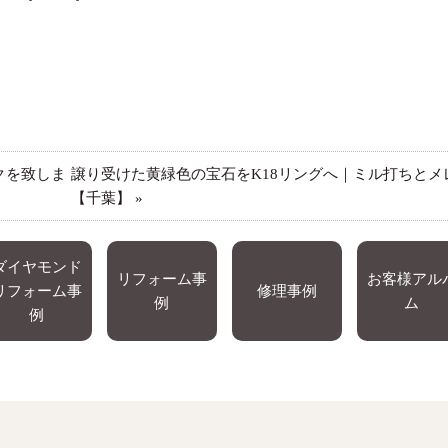
クを致しま
譲り受けた黄緑色の宝石をK18リングへ｜ミル打ちと
【千葉】
»
ダイヤモンド
リフォーム事
お客様アル
リフォーム事
修理事例
例
ム
例