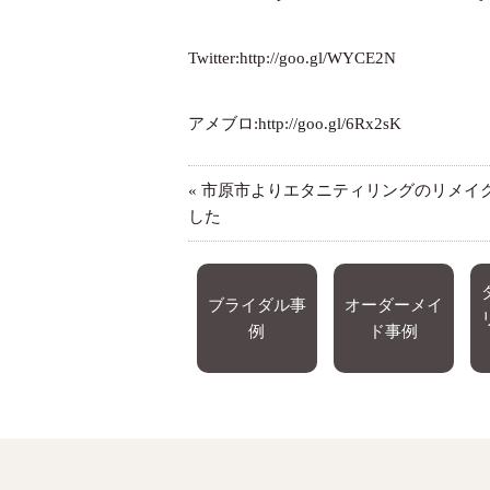
Twitter:
http://goo.gl/WYCE2N
アメブロ:
http://goo.gl/6Rx2sK
«
市原市よりエタニティリングのリメイ
した
ブライダル事
オーダーメイ
例
ド事例