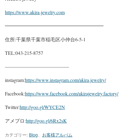
https://www.akira-jewelry.com
━━━━━━━━━━━━━━━━━━━━
住所:千葉県千葉市稲毛区小仲台6-5-1
TEL:043-215-8757
—————————————
instagram:
https://www.instagram.com/akira.jewelry/
Facebook:
https://www.facebook.com/akirajewelry.factory/
Twitter:
http://goo.gl/WYCE2N
アメブロ:
http://goo.gl/6Rx2sK
カテゴリー:
Blog
、
お客様アルバム