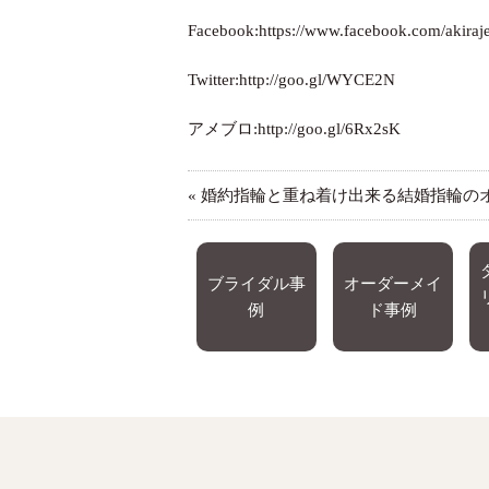
Facebook:
https://www.facebook.com/akiraje
Twitter:
http://goo.gl/WYCE2N
アメブロ:
http://goo.gl/6Rx2sK
«
婚約指輪と重ね着け出来る結婚指輪の
ブライダル事
オーダーメイ
例
ド事例