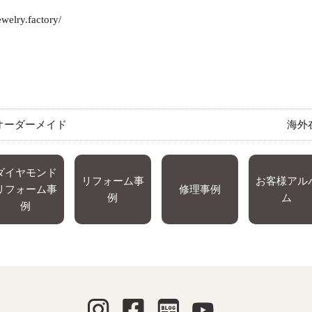
welry.factory/
オーダーメイド
海外
ダイヤモンド
リフォーム事
お客様アル
リフォーム事
修理事例
例
ム
例