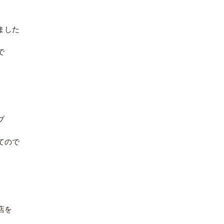
ました
で
プ
てので
店を