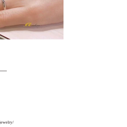
━━
jewelry/