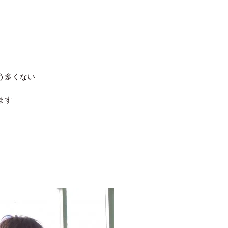
う多くない
ます