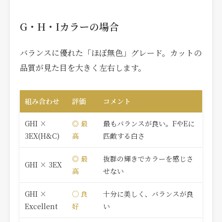
G・H・Iカラーの場合
バランスに優れた「ほぼ無色」グレード。カットの
品質が見た目を大きく左右します。
組み合わせ
評価
コメント
GHI ×
◎ 最
最もバランスが良い。FやEに
3EX(H&C)
高
匹敵する白さ
◎ 最
抜群の輝きでカラーを感じさ
GHI × 3EX
高
せない
GHI ×
○ 良
十分に美しく、バランスが良
Excellent
好
い