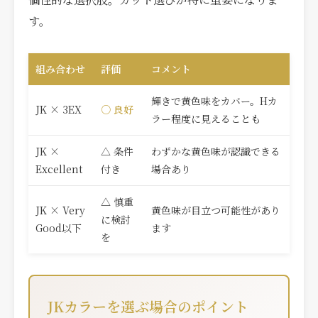
す。
組み合わせ
評価
コメント
輝きで黄色味をカバー。Hカ
JK × 3EX
○ 良好
ラー程度に見えることも
JK ×
△ 条件
わずかな黄色味が認識できる
Excellent
付き
場合あり
△ 慎重
JK × Very
黄色味が目立つ可能性があり
に検討
Good以下
ます
を
JKカラーを選ぶ場合のポイント